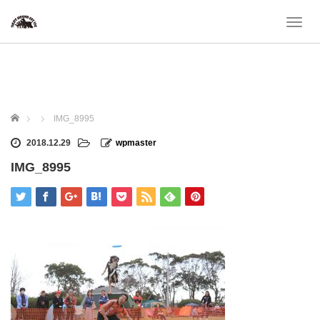
T
o
g
g
l
e
n
ホーム
IMG_8995
a
v
2018.12.29
wpmaster
i
IMG_8995
g
a
t
i
o
n