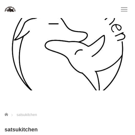
T
o
g
g
l
e
n
a
v
i
g
a
t
i
o
n
ホーム
satsukitchen
satsukitchen