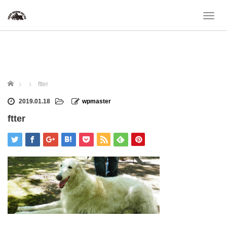
T
o
g
g
l
e
n
ホーム
ftter
a
v
2019.01.18
wpmaster
i
ftter
g
a
t
i
o
n