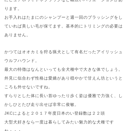
ります。
お手入れはたまにのシャンプーと週一回のブラッシングをし
ていれば美しい毛が保てます。基本的にトリミングの必要は
ありません。
かつてはオオカミを狩る猟犬として有名だったアイリッシュ
ウルフハウンド。
最大の特徴はなんといっても全犬種中で大きな体でしょう。
外見に似合わず性格は愛嬌があり穏やかで甘えん坊というと
ころも外せないですね。
すらりとした体に長い首ゆったり歩く姿は優雅で力強く、し
かしひとたび走り出せば非常に俊敏。
JKCによると２０１７年度日本のい登録数は２２頭
大型犬好きなら一度は暮らしてみたい魅力的な犬種です
ね・・・