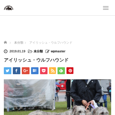
T
o
g
g
l
e
n
ホーム
未分類
アイリッシュ・ウルフハウンド
a
v
2019.01.19
未分類
wpmaster
i
アイリッシュ・ウルフハウンド
g
a
t
i
o
n