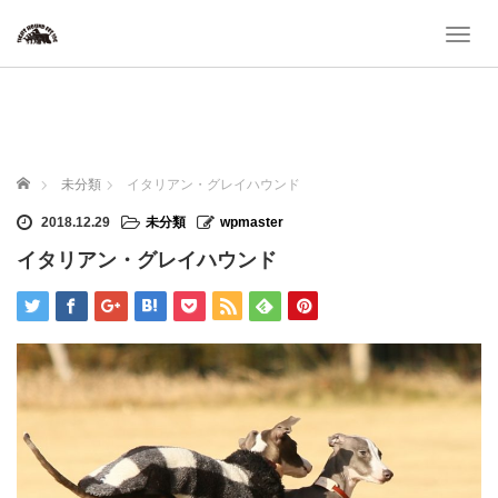
T
o
g
g
l
e
n
ホーム
未分類
イタリアン・グレイハウンド
a
v
2018.12.29
未分類
wpmaster
i
イタリアン・グレイハウンド
g
a
t
i
o
n