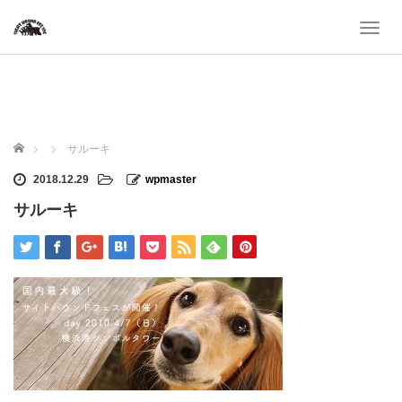
T
o
g
g
l
e
n
ホーム
サルーキ
a
v
2018.12.29
wpmaster
i
サルーキ
g
a
t
i
o
n